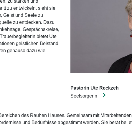
ten, zu stärken und
tt zu entwickeln, sieht sie
r, Geist und Seele zu
ftquelle zu entdecken. Dazu
nkehrtage, Gesprächskreise,
rauerbegleiterin bietet Ute
tionen geistlichen Beistand.
ren genauso dazu wie
Pastorin Ute Reckzeh
Seelsorgerin
Beim Rauhen Hause 21
22111
Hamburg
n Bereichen des Rauhen Hauses. Gemeinsam mit Mitarbeitenden 
040 / 65591 404
ordernisse und Bedürfnisse abgestimmt werden. Sie berät bei e
seelsorge
@
rauheshaus.de